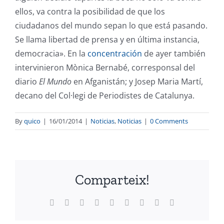
ellos, va contra la posibilidad de que los
ciudadanos del mundo sepan lo que está pasando.
Se llama libertad de prensa y en última instancia,
democracia». En la
concentración
de ayer también
intervinieron Mònica Bernabé, corresponsal del
diario
El Mundo
en Afganistán; y Josep Maria Martí,
decano del Col·legi de Periodistes de Catalunya.
By
quico
|
16/01/2014
|
Noticias
,
Noticias
|
0 Comments
Comparteix!
Facebook
X
Reddit
LinkedIn
WhatsApp
Tumblr
Pinterest
Vk
Email