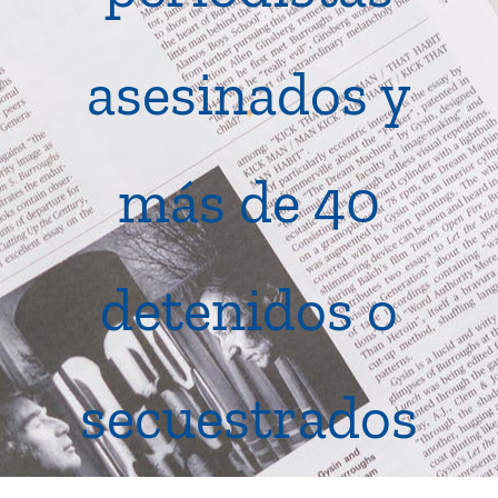
asesinados y
más de 40
detenidos o
secuestrados