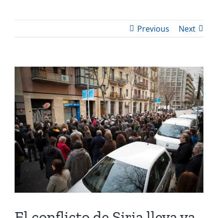
Previous
Next
View
Larger
Image
El conflicto de Siria lleva ya